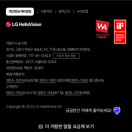
알뜰요금제
알뜰인터넷
개인정보처리방침
이용약관
법적고지
사이트맵
유심/eSIM 요금제
이벤트
유심구매
이달의 이벤트
번개배송
종료된 이벤트
오픈마켓 유심구매
당첨자 발표
편의점 유심구매
유심 가이드
대표이사 송구영
eSIM 가이드
혜택모아보기
경기도 고양시 덕양구 동송로 30, 17층 (동산동, MBN미디어센터)
부가서비스
할인카드
사업자 등록번호 : 117-81-13423
사업자 정보 확인
헬로모바일 결합
휴대폰기기
통신판매번호 : 2017-서울마포-0254
결합 링크 발급
결합 내역 조회
휴대폰 구매
개인정보보호 책임자 : 문영식
U+인터넷 결합
휴대폰 요금제
배송/개통문의 :
헬로tv 결합
휴대폰 보험
1855-1055
(유심/단말)
1855-1061
(셀프개통)
1855-1062
(중고폰AS)
휴대폰 공시지원금
고객센터 :
가입신청조회
휴대폰 가이드
1855-1140
(LGU+망)
1855-1144
(KT망)
1855-2114
(SK망)
부가서비스
고객지원
공지사항
셀프개통
Copyright © 2020 LG HelloVision All rights reserved. b
매장찾기
유심/eSIM 셀프개통하기
자주찾는 질문
셀프개통 가이드
1:1상담문의
더 저렴한 알뜰 요금제 보기
친구추천
친구추천 이벤트