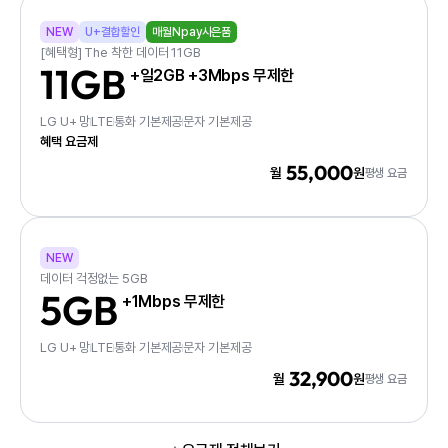
NEW
U+결합할인
매월Npay사은품
[혜택형] The 착한 데이터 11GB
11GB
+일2GB +3Mbps 무제한
LG U+ 망
LTE
통화 기본제공
문자 기본제공
혜택 요금제
55,000
월
원
평생 요금
NEW
데이터 걱정없는 5GB
5GB
+1Mbps 무제한
LG U+ 망
LTE
통화 기본제공
문자 기본제공
32,900
월
원
평생 요금