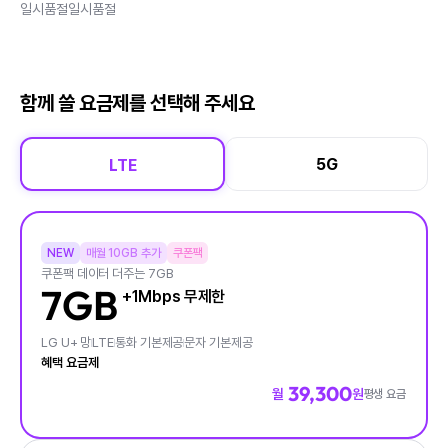
일시품절
일시품절
함께 쓸 요금제를 선택해 주세요
5G
LTE
NEW
매월 10GB 추가
쿠폰팩
쿠폰팩 데이터 더주는 7GB
7GB
+1Mbps 무제한
LG U+ 망
LTE
통화 기본제공
문자 기본제공
혜택 요금제
39,300
월
원
평생 요금