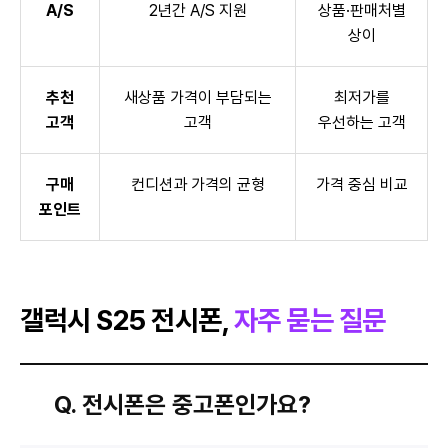
A/S
2년간 A/S 지원
상품·판매처별
상이
추천
새상품 가격이 부담되는
최저가를
고객
고객
우선하는 고객
구매
컨디션과 가격의 균형
가격 중심 비교
포인트
갤럭시 S25 전시폰,
자주 묻는 질문
Q. 전시폰은 중고폰인가요?