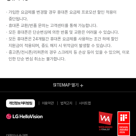
· 가입한 요금제를 변경할 경우 휴대폰 요금제 프로모션 할인 적용이
중단됩니다.
· 휴대폰 교환/반품 문의는 고객센터를 통해 가능합니다.
· 모든 휴대폰은 단순변심에 의한 반품 및 교환은 어려울 수 있습니다.
· 모든 휴대폰은 24개월간 휴대폰 요금제를 사용하는 조건 하에 할인
지원금이 적용되며, 중도 해지 시 위약금이 발생할 수 있습니다.
· 중고폰/전시폰/리퍼폰의 경우 스크레치 등 손상 등이 있을 수 있으며, 이로
인한 단순 변심 취소는 불가합니다.
SITEMAP
열기
모바일 Shop
알뜰요금제
알뜰인터넷
개인정보처리방침
이용약관
법적고지
사이트맵
유심/eSIM 요금제
이벤트
유심구매
이달의 이벤트
번개배송
종료된 이벤트
오픈마켓 유심구매
당첨자 발표
편의점 유심구매
유심 가이드
대표이사 송구영