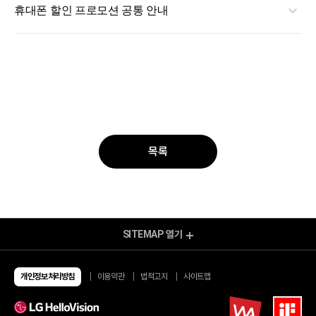
휴대폰 할인 프로모션 공통 안내
목록
SITEMAP
열기
모바일 Shop
알뜰요금제
알뜰인터넷
개인정보처리방침
이용약관
법적고지
사이트맵
유심/eSIM 요금제
이벤트
유심구매
이달의 이벤트
번개배송