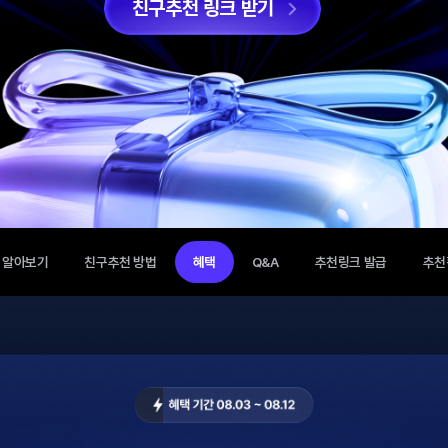
1
쿠폰팩
1
갤럭시S25
친구추천 링크 받기
2
무제한
2
아이폰14
3
eSIM
3
전시폰
4
5G요금제
4
아이폰15
5
100GB
5
0원폰
친구추천 알아보기
친구추천 방법
혜택
Q&A
추천링크