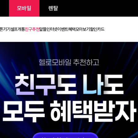
/인터넷
모바일
렌탈
금제
휴대폰기기
셀프개통
친구추천
알뜰인터넷
이벤트
혜택모아보기
할인카드
안면인증
셀프개통
친구추천
로밍
무제한 요금제
유심/eSIM
휴대폰