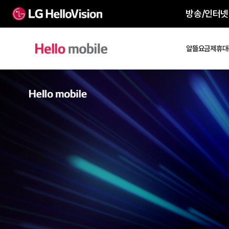
방송
알뜰요