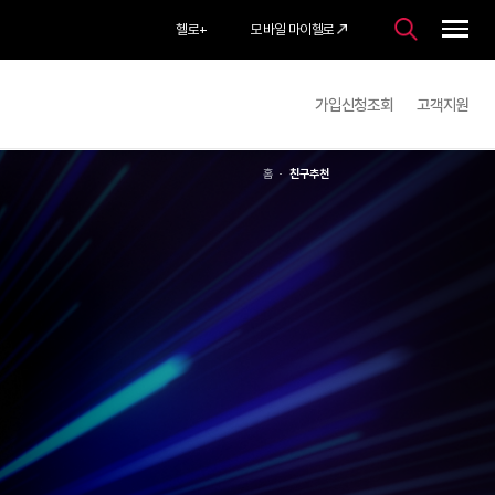
헬로
+
모바일 마이헬로
가입
홈
친구추천