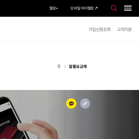
헬로
+
모바일 마이헬로
가입
홈
알뜰요금제