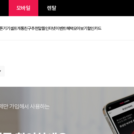
/인터넷
모바일
렌탈
금제
휴대폰기기
셀프개통
친구추천
알뜰인터넷
이벤트
혜택모아보기
할인카드
안면인증
셀프개통
친구추천
로밍
무제한 요금제
로 요금제만 가입해서 사용하는
유심/eSIM
휴대폰