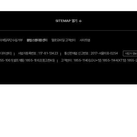
SITEMAP
열기
방송/인터넷 Shop
렌탈 
가입신청조회
지금 최저가
전체상
afer)
이메일무단수집거부
불법스팸대응센터
헬로모바일 고객센터
사이트맵
고객지원
인터넷+TV
BEST
공지사항
인터넷
0원 특
산동, MBN미디어센터)
사업자등록번호 : 117-81-13423
통신판매업 신고번호 : 2017-서울마포
매장찾기
자주찾는 질문
심/단말) 1855-1061(셀프개통) 1855-1062(중고폰AS)
고객센터 : 1855-1140(LGU+망) 1855
TV
이벤트/
1:1상담문의