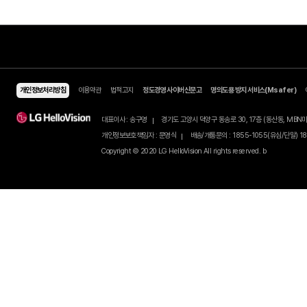
02
02
/
모바일 Shop
알뜰요금제
셀프개통
알뜰인터넷
유심/eSIM 요금제
유심/eSIM 셀프개통하기
개인정보처리방침
이용약관
법적고지
정도경영 사이버신문고
명의도용 방지 서비스(Ms
이벤트
유심구매
셀프개통 가이드
이달의 이벤트
번개배송
친구추천
대표이사 : 송구영
경기도 고양시 덕양구 동송로 30, 17층 (동
종료된 이벤트
오픈마켓 유심구매
친구추천 이벤트
당첨자 발표
편의점 유심구매
개인정보보호책임자 : 문영식
배송/개통문의 : 1855-1055(유
추천/가입 조회
유심 가이드
Copyright © 2020 LG HelloVision All rights reserved. b