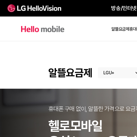
방송
알뜰요
알뜰요금제
LGU+
휴대폰 구매 없이, 알뜰한 가격으