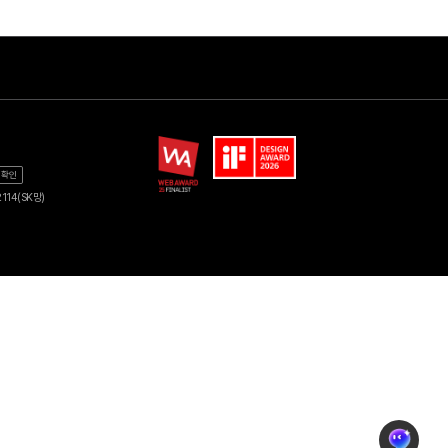
Shop
기업
품
광고 다이렉트몰
교육DX
지역방송
에너지
가
헬로tv 뉴스
공공솔루션
-0254
사업자 정보 확인
-1144(KT망) 1855-2114(SK망)
혜택
오픈 스튜디오
기업통신