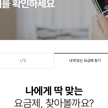
1
쿠폰팩
1
갤럭시S25
요금제를 확인하세요
2
무제한
2
아이폰14
3
eSIM
3
전시폰
4
5G요금제
4
아이폰15
5
100GB
5
0원폰
.
LTE
내게 맞는 