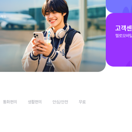
1
쿠폰팩
1
갤럭시S25
2
무제한
2
아이폰14
3
eSIM
3
전시폰
4
5G요금제
4
아이폰15
로 가입 가능해요.
5
100GB
5
0원폰
이터
통화편의
생활편의
안심/안전
무료