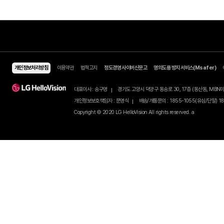
모바일 Shop
알뜰요금제
셀프개통
알뜰인터넷
유심/eSIM 요금제
유심/eSIM 셀프개통하기
개인정보처리방침
이용약관
법적고지
정도경영 사이버신문고
명의도용 방지 서비스(Ms
이벤트
유심구매
셀프개통 가이드
이달의 이벤트
번개배송
친구추천
대표이사 : 송구영
경기도 고양시 덕양구 동송로 30, 17층 (동