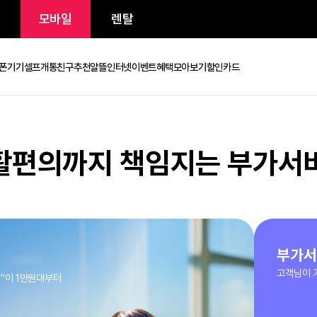
/인터넷
모바일
렌탈
금제
휴대폰기기
셀프개통
친구추천
알뜰인터넷
이벤트
혜택모아보기
할인카드
 생활편의까지 책임지는 
안면인증
셀프개통
친구추천
로밍
무제한 요금제
밍
유심/eSIM
휴대폰
 해외로밍"이 1만원대부터