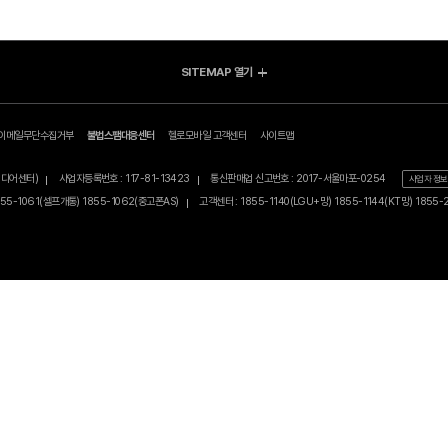
1
2
3
4
5
SITEMAP
열기
방송/인터넷 Shop
렌탈 
가입신청조회
지금 최저가
전체상
afer)
이메일무단수집거부
불법스팸대응센터
헬로모바일 고객센터
사이트맵
고객지원
인터넷+TV
BEST
공지사항
인터넷
0원 특
산동, MBN미디어센터)
사업자등록번호 : 117-81-13423
통신판매업 신고번호 : 2017-서울마포