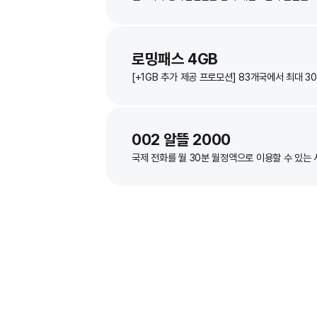
자녀폰지킴이
스마트폰 유해정보로부터 아이를 보호해 
벨음세곡
벨소리와 통화연결음을 합쳐 매달 3건의 
로밍패스 4GB
[+1GB 추가 제공 프로모션] 83개국에
002 알뜰 2000
국제 전화를 월 30분 월정액으로 이용할 