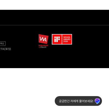
Shop
기업
품
광고 다이렉트몰
교육DX
지역방송
에너지
가
헬로tv 뉴스
공공솔루션
-0254
사업자 정보 확인