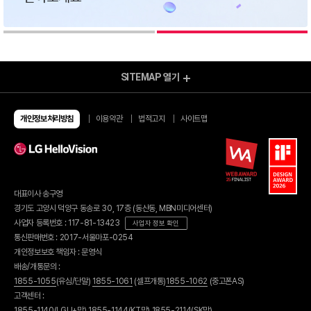
SITEMAP
열기
모바일 Shop
알뜰요금제
알뜰인터넷
개인정보처리방침
이용약관
법적고지
사이트맵
유심/eSIM 요금제
이벤트
유심구매
이달의 이벤트
번개배송
종료된 이벤트
오픈마켓 유심구매
당첨자 발표
편의점 유심구매
유심 가이드
대표이사 송구영
eSIM 가이드
혜택모아보기
경기도 고양시 덕양구 동송로 30, 17층 (동산동, MBN미디어센터)
부가서비스
할인카드
사업자 등록번호 : 117-81-13423
사업자 정보 확인
헬로모바일 결합
휴대폰기기
통신판매번호 : 2017-서울마포-0254
결합 링크 발급
결합 내역 조회
휴대폰 구매
개인정보보호 책임자 : 문영식
U+인터넷 결합
휴대폰 요금제
배송/개통문의 :
헬로tv 결합
휴대폰 보험
1855-1055
(유심/단말)
1855-1061
(셀프개통)
1855-1062
(중고폰AS)
휴대폰 공시지원금
고객센터 :
가입신청조회
휴대폰 가이드
1855-1140
(LGU+망)
1855-1144
(KT망)
1855-2114
(SK망)