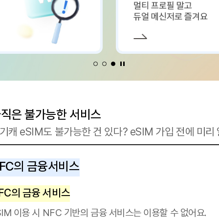
1
쿠폰팩
1
갤럭시S25
2
무제한
2
아이폰14
3
eSIM
3
전시폰
4
5G요금제
4
아이폰15
5
100GB
5
0원폰
아직은 불가능한 서비스
사기캐 eSIM도 불가능한 건 있다? eSIM 가
NFC의 금융서비스