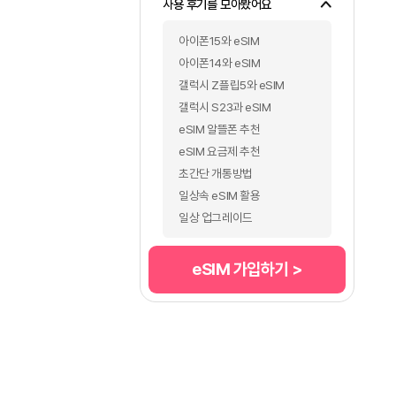
가입방법
분실/해지 안내
분실
해지
사용 후기를 모아봤어요
아이폰15와 eSIM
아이폰14와 eSIM
갤럭시 Z플립5와 eSIM
갤럭시 S23과 eSIM
eSIM 알뜰폰 추천
eSIM 요금제 추천
초간단 개통방법
일상속 eSIM 활용