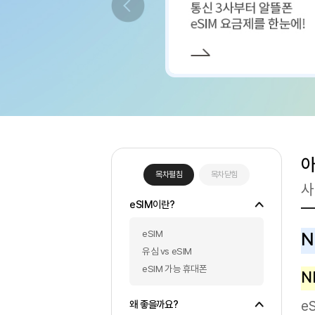
목차펼침
목차닫힘
eSIM이란?
eSIM
유심 vs eSIM