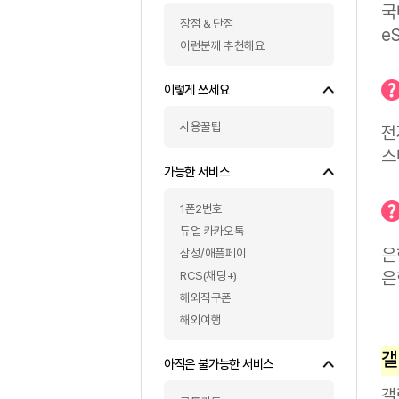
eSIM 가능 휴대폰
왜 좋을까요?
장점 & 단점
이런분께 추천해요
이렇게 쓰세요
사용꿀팁
가능한 서비스
1폰2번호
듀얼 카카오톡
삼성/애플페이
RCS(채팅+)