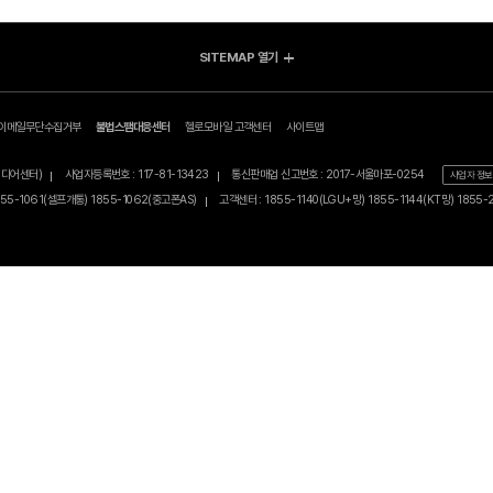
SITEMAP
열기
방송/인터넷 Shop
렌탈 
가입신청조회
지금 최저가
전체상
afer)
이메일무단수집거부
불법스팸대응센터
헬로모바일 고객센터
사이트맵
고객지원
인터넷+TV
BEST
공지사항
인터넷
0원 특
산동, MBN미디어센터)
사업자등록번호 : 117-81-13423
통신판매업 신고번호 : 2017-서울마포
매장찾기
자주찾는 질문