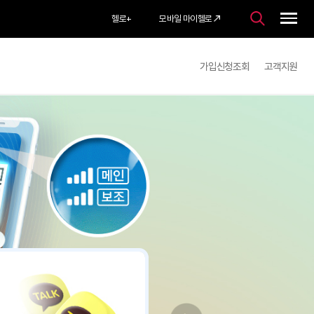
헬로
+
모바일 마이헬로
가입
홈
알뜰요금제
eSIM의 모든 것