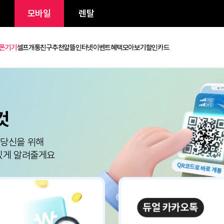
/인터넷
모바일
렌탈
금제
휴대폰기기
셀프개통
친구추천
알뜰인터넷
이벤트
혜택모아보기
할인카드
든 것
 많은 당신을 위해
고 재미있게 알려줄게요
안면인증
셀프개통
친구추천
로밍
무제한 요금제
유심/eSIM
휴대폰