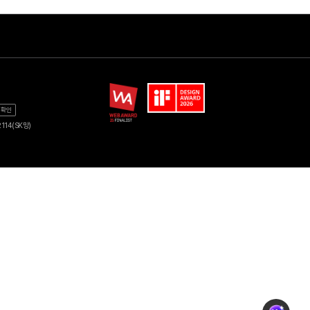
Shop
기업
품
광고 다이렉트몰
교육DX
지역방송
에너지
가
헬로tv 뉴스
공공솔루션
-0254
사업자 정보 확인