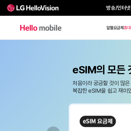
방송
알뜰요
eSIM의 모
처음이라 궁금할 것이
복잡한 eSIM을 쉽