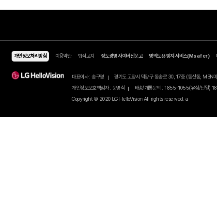
일상 업그레이드
eSIM 가입하기 >
모바일 Shop
알뜰요금제
셀프개통
알뜰인터넷
유심/eSIM 요금제
유심/eSIM 셀프개통하기
개인정보처리방침
이용약관
법적고지
정도경영 사이버신문고
명의도용 방지 서비스(Ms
이벤트
유심구매
셀프개통 가이드
이달의 이벤트
번개배송
친구추천
대표이사 : 송구영
경기도 고양시 덕양구 동송로 30, 17층 (동
종료된 이벤트
오픈마켓 유심구매
친구추천 이벤트
당첨자 발표