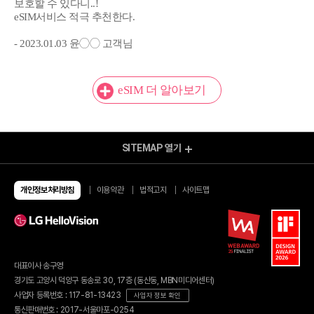
보호할 수 있다니..!
eSIM서비스 적극 추천한다.
- 2023.01.03 윤◯◯ 고객님
eSIM 더 알아보기
SITEMAP
열기
모바일 Shop
알뜰요금제
알뜰인터넷
개인정보처리방침
이용약관
법적고지
사이트맵
유심/eSIM 요금제
이벤트
유심구매
이달의 이벤트
번개배송
종료된 이벤트
오픈마켓 유심구매
당첨자 발표
편의점 유심구매
유심 가이드
대표이사 송구영
eSIM 가이드
혜택모아보기
경기도 고양시 덕양구 동송로 30, 17층 (동산동, MBN미디어센터)
부가서비스
할인카드
사업자 등록번호 : 117-81-13423
사업자 정보 확인
헬로모바일 결합
휴대폰기기
통신판매번호 : 2017-서울마포-0254
결합 링크 발급