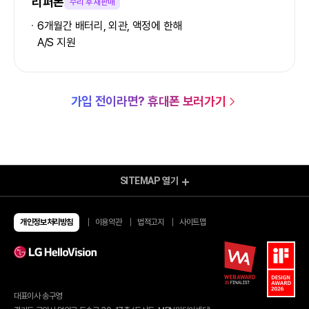
리퍼폰
수리 후 재판매
6개월간 배터리, 외관, 액정에 한해
A/S 지원
가입 전이라면? 휴대폰 보러가기
SITEMAP
열기
모바일 Shop
알뜰요금제
알뜰인터넷
개인정보처리방침
이용약관
법적고지
사이트맵
유심/eSIM 요금제
이벤트
유심구매
이달의 이벤트
번개배송
종료된 이벤트
오픈마켓 유심구매
당첨자 발표
편의점 유심구매
유심 가이드
대표이사 송구영
eSIM 가이드
혜택모아보기