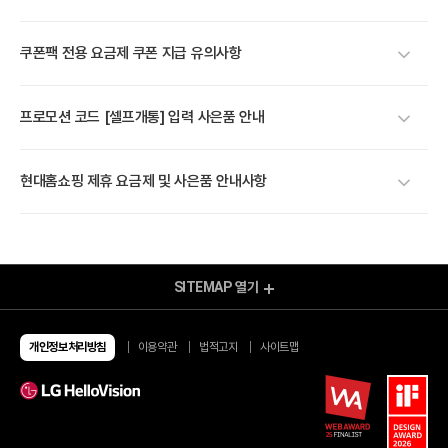
쿠폰팩 전용 요금제 쿠폰 지급 유의사항
프로모션 코드 [셀프개통] 입력 사은품 안내
현대홈쇼핑 제휴 요금제 및 사은품 안내사항
SITEMAP
열기
모바일 Shop
알뜰요금제
알뜰인터넷
개인정보처리방침
이용약관
법적고지
사이트맵
유심/eSIM 요금제
이벤트
유심구매
이달의 이벤트
번개배송
종료된 이벤트
오픈마켓 유심구매
당첨자 발표
편의점 유심구매
유심 가이드