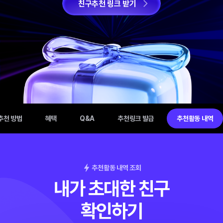
친구추천 링크 받기
추천 방법
혜택
Q&A
추천링크 발급
추천활동 내역
추천활동 내역 조회
내가 초대한 친구
확인하기