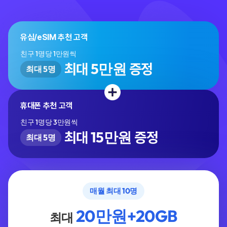
유심/eSIM 추천 고객
친구 1명당 1만원씩
5만원
최대
증정
최대 5명
휴대폰 추천 고객
친구 1명당 3만원씩
15만원
최대
증정
최대 5명
매월 최대 10명
20만원+20GB
최대