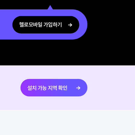
헬로모바일 11,000원 이상 요금제,
료되면
헬로tv 245채널 (뉴베이직/
헬로tv 통신비를
뉴프리미엄) 상품만 결합할 수 있어요
헬로모바일 가입하기