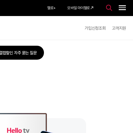
헬로
+
모바일 마이헬로
가입
홈
혜택모아보기
헬로tv 결합
헬로tv 결합할인 자주 묻는 질문
인받는
인
란?