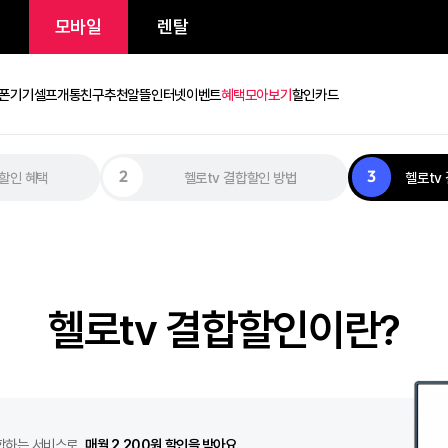
/인터넷
모바일
렌탈
금제
휴대폰기기
셀프개통
친구추천
알뜰인터넷
이벤트
혜택모아보기
할인카드
헬로tv 결합할인
tv 결합할인 혜택
헬로tv 결합할인 방법
매월 2,200원 할
헬로tv 결합할
헬로tv 결합할인이
안면인증
셀프개통
친구추천
로밍
무제한 요금제
유심/eSIM
휴대폰