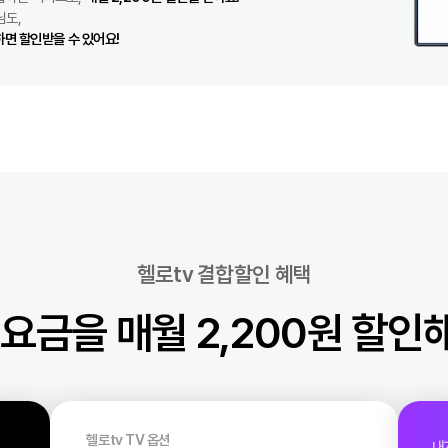
1
쿠폰팩
1
갤럭시S25
뜰폰을 결합하는 서비스로,
매월 2,200원 할인을 받아요.
2
무제한
2
아이폰14
던 고객님도,
3
eSIM
3
전시폰
로 변경하면 할인받을 수 있어요!
4
5G요금제
4
아이폰15
5
100GB
5
0원폰
헬로tv 결합할인 혜택
tv 요금을 매월 2,200