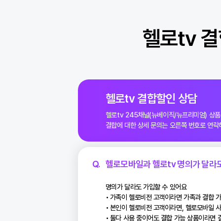
헬로tv 가입 예
설치 가능한 지
헬로tv