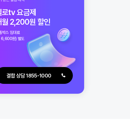
내가 받는 결합 혜택
헬로tv 요금제
매월 2,200원 할인
원
셋톱박스 임대료
(월 6,600원) 별도
결합 상담 1855-1000
원