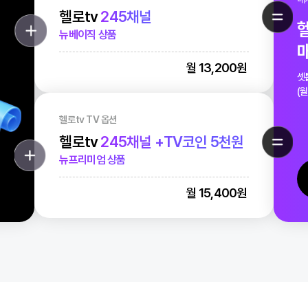
헬로tv TV 옵션
헬로tv
245채널
뉴베이직 상품
요금제
월 13,200
헬로tv TV 옵션
헬로tv
245채널 +TV코인 5천원
뉴프리미엄 상품
월 15,400