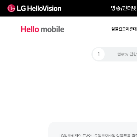
방송
알뜰요
헬로