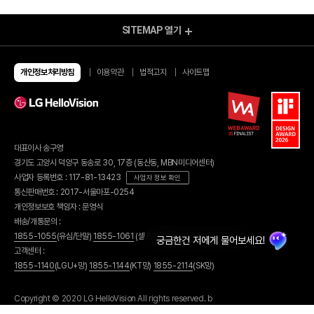
SITEMAP
열기
모바일 Shop
알뜰요금제
알뜰인터넷
개인정보처리방침
이용약관
법적고지
사이트맵
유심/eSIM 요금제
이벤트
유심구매
이달의 이벤트
번개배송
종료된 이벤트
오픈마켓 유심구매
당첨자 발표
편의점 유심구매
유심 가이드
대표이사 송구영
eSIM 가이드
혜택모아보기
경기도 고양시 덕양구 동송로 30, 17층 (동산동, MBN미디어센터)
부가서비스
할인카드
사업자 등록번호 : 117-81-13423
사업자 정보 확인
헬로모바일 결합
휴대폰기기
통신판매번호 : 2017-서울마포-0254
결합 링크 발급
결합 내역 조회
휴대폰 구매
개인정보보호 책임자 : 문영식
U+인터넷 결합
휴대폰 요금제
배송/개통문의 :
헬로tv 결합
휴대폰 보험
1855-1055
(유심/단말)
1855-1061
(셀프개통)
1855-1062
(중고폰AS)
휴대폰 공시지원금
고객센터 :
가입신청조회
휴대폰 가이드
1855-1140
(LGU+망)
1855-1144
(KT망)
1855-2114
(SK망)
부가서비스
고객지원
공지사항
셀프개통
Copyright © 2020 LG HelloVision All rights reserved. b
매장찾기
유심/eSIM 셀프개통하기
자주찾는 질문