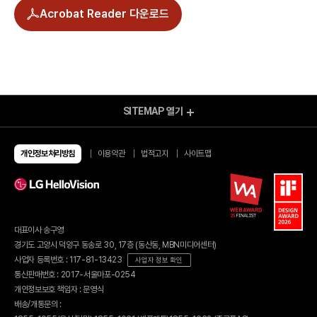
Acrobat Reader 다운로드
SITEMAP
열기
모바일 Shop
알뜰요금제
알뜰인터넷
개인정보처리방침
이용약관
법적고지
사이트맵
유심/eSIM 요금제
이벤트
유심구매
이달의 이벤트
번개배송
종료된 이벤트
오픈마켓 유심구매
당첨자 발표
편의점 유심구매
유심 가이드
대표이사 송구영
eSIM 가이드
혜택모아보기
경기도 고양시 덕양구 동송로 30, 17층 (동산동, MBN미디어센터)
부가서비스
할인카드
사업자 등록번호 : 117-81-13423
사업자 정보 확인
헬로모바일 결합
휴대폰기기
통신판매번호 : 2017-서울마포-0254
결합 링크 발급
결합 내역 조회
휴대폰 구매
개인정보보호 책임자 : 문영식
U+인터넷 결합
휴대폰 요금제
배송/개통문의 :
헬로tv 결합
휴대폰 보험