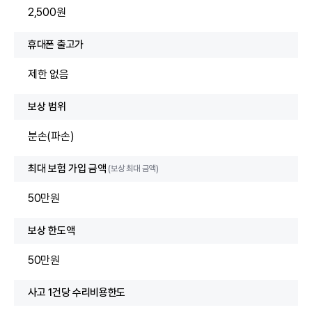
2,500원
휴대폰 출고가
제한 없음
보상 범위
분손(파손)
최대 보험 가입 금액
(보상 최대 금액)
50만원
보상 한도액
50만원
사고 1건당 수리비용한도