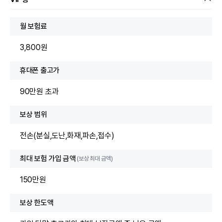
월 보험료
3,800원
휴대폰 출고가
90만원 초과
보상 범위
전손(분실,도난,화재,파손,접수)
최대 보험 가입 금액
(보상 최대 금액)
150만원
보상 한도액