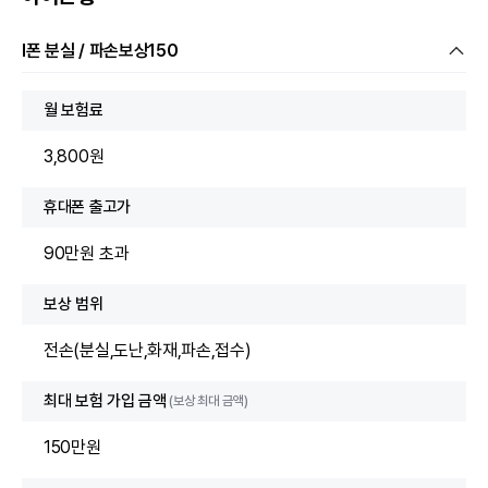
I폰 분실 / 파손보상150
월 보험료
3,800원
휴대폰 출고가
90만원 초과
보상 범위
전손(분실,도난,화재,파손,접수)
최대 보험 가입 금액
(보상 최대 금액)
150만원