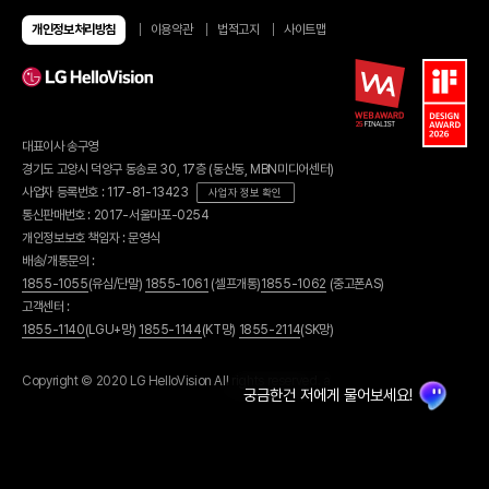
알뜰요금제
알뜰인터넷
개인정보처리방침
이용약관
법적고지
사이트맵
유심/eSIM 요금제
이벤트
유심구매
이달의 이벤트
번개배송
종료된 이벤트
오픈마켓 유심구매
당첨자 발표
편의점 유심구매
유심 가이드
대표이사 송구영
eSIM 가이드
혜택모아보기
경기도 고양시 덕양구 동송로 30, 17층 (동산동, MBN미디어센터)
부가서비스
할인카드
사업자 등록번호 : 117-81-13423
사업자 정보 확인
헬로모바일 결합
휴대폰기기
통신판매번호 : 2017-서울마포-0254
결합 링크 발급
결합 내역 조회
휴대폰 구매
개인정보보호 책임자 : 문영식
U+인터넷 결합
휴대폰 요금제
배송/개통문의 :
헬로tv 결합
휴대폰 보험
1855-1055
(유심/단말)
1855-1061
(셀프개통)
1855-1062
(중고폰AS)
휴대폰 공시지원금
고객센터 :
가입신청조회
휴대폰 가이드
1855-1140
(LGU+망)
1855-1144
(KT망)
1855-2114
(SK망)
부가서비스
고객지원
공지사항
셀프개통
Copyright © 2020 LG HelloVision All rights reserved. a
매장찾기
유심/eSIM 셀프개통하기
자주찾는 질문
셀프개통 가이드
1:1상담문의
친구추천
친구추천 이벤트