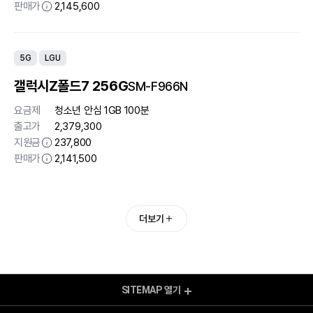
판매가
2,145,600
5G
LGU
갤럭시Z폴드7 256G
SM-F966N
요금제
청소년 안심 1GB 100분
출고가
2,379,300
지원금
237,800
판매가
2,141,500
더보기
SITEMAP
열기
모바일 Shop