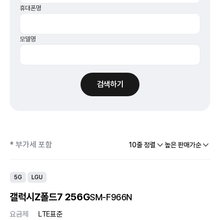
휴대폰명
모델명
검색하기
* 부가세 포함
10줄 정렬
높은 판매가순
5G
LGU
갤럭시Z폴드7 256G
SM-F966N
요금제
LTE표준